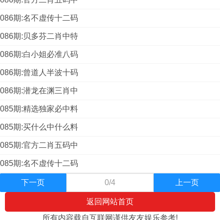
086期:名不虚传十二码
086期:贝多芬二肖中特
086期:白小姐必准八码
086期:曾道人半波十码
086期:潜龙在渊三肖中
085期:精选独家必中料
085期:买什么中什么料
085期:官方二肖五码中
085期:名不虚传十二码
下一页
0/4
上一页
返回网站首页
所有内容载自互联网谨供友友娱乐参考!