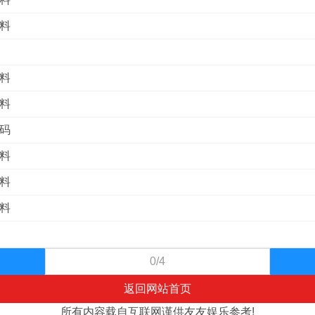
尾料
双料
码料
特码
波料
头料
尾料
0/4
返回网站首页
所有内容载自互联网谨供友友娱乐参考!