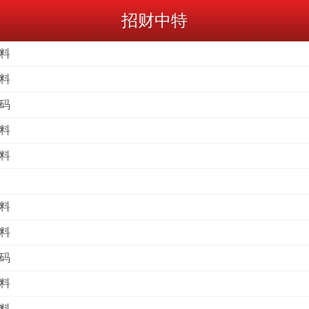
招财中特
头料
码料
特码
波料
尾料
双料
码料
特码
波料
头料