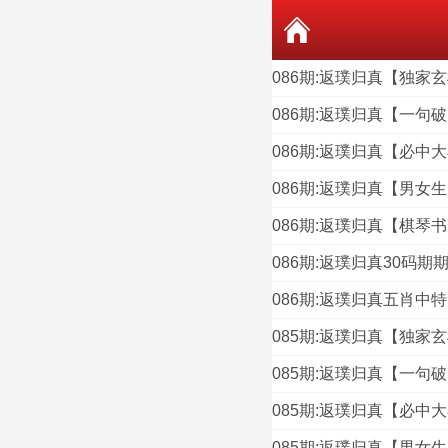
086期:返璞归真【独家
086期:返璞归真【一句
086期:返璞归真【必中
086期:返璞归真【男女
086期:返璞归真【棋琴
086期:返璞归真30码期
086期:返璞归真五肖中特
085期:返璞归真【独家
085期:返璞归真【一句
085期:返璞归真【必中
085期:返璞归真【男女