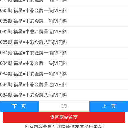
085期:福星●中彩金牌一头[VIP]料
085期:福星●中彩金牌一句[VIP]料
085期:福星●中彩金牌星运[VIP]料
085期:福星●中彩金牌八玛[VIP]料
084期:福星●中彩金牌一俏[VIP]料
084期:福星●中彩金牌一头[VIP]料
084期:福星●中彩金牌一句[VIP]料
084期:福星●中彩金牌星运[VIP]料
084期:福星●中彩金牌八玛[VIP]料
下一页
0/3
上一页
返回网站首页
所有内容载自互联网谨供友友娱乐参考!