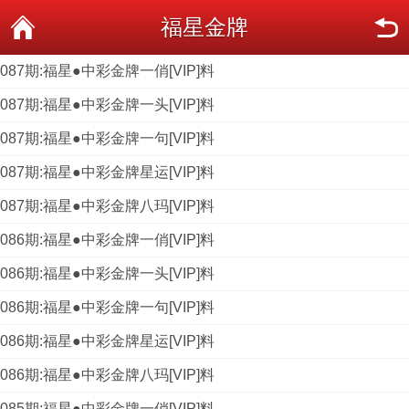
福星金牌
087期:福星●中彩金牌一俏[VIP]料
087期:福星●中彩金牌一头[VIP]料
087期:福星●中彩金牌一句[VIP]料
087期:福星●中彩金牌星运[VIP]料
087期:福星●中彩金牌八玛[VIP]料
086期:福星●中彩金牌一俏[VIP]料
086期:福星●中彩金牌一头[VIP]料
086期:福星●中彩金牌一句[VIP]料
086期:福星●中彩金牌星运[VIP]料
086期:福星●中彩金牌八玛[VIP]料
085期:福星●中彩金牌一俏[VIP]料