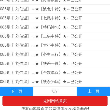
086期:〖刘伯温〗→★【波色中特】★←已公开
086期:〖刘伯温〗→★【七尾中特】★←已公开
086期:〖刘伯温〗→★【特码诗句】★←已公开
086期:〖刘伯温〗→★【三头中特】★←已公开
085期:〖刘伯温〗→★【大小中特】★←已公开
085期:〖刘伯温〗→★【必中三行】★←已公开
085期:〖刘伯温〗→★【铁杀一肖】★←已公开
085期:〖刘伯温〗→★【合数单双】★←已公开
085期:〖刘伯温〗→★【铁杀㈩码】★←已公开
下一页
0/7
上一页
返回网站首页
所有内容载自互联网谨供友友娱乐参考!