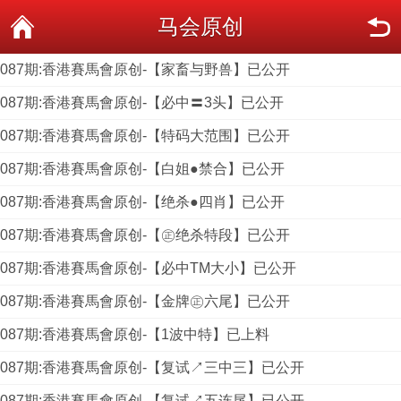
马会原创
087期:香港賽馬會原创-【家畜与野兽】已公开
087期:香港賽馬會原创-【必中〓3头】已公开
087期:香港賽馬會原创-【特码大范围】已公开
087期:香港賽馬會原创-【白姐●禁合】已公开
087期:香港賽馬會原创-【绝杀●四肖】已公开
087期:香港賽馬會原创-【㊣绝杀特段】已公开
087期:香港賽馬會原创-【必中TM大小】已公开
087期:香港賽馬會原创-【金牌㊣六尾】已公开
087期:香港賽馬會原创-【1波中特】已上料
087期:香港賽馬會原创-【复试↗三中三】已公开
087期:香港賽馬會原创-【复试↗五连尾】已公开