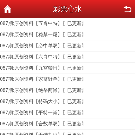
彩票心水
087期:原创资料【五肖中特】〖已更新〗
087期:原创资料【稳禁一尾】〖已更新〗
087期:原创资料【必中单双】〖已更新〗
087期:原创资料【六肖中特】〖已更新〗
087期:原创资料【九宫禁肖】〖已更新〗
087期:原创资料【家畜野兽】〖已更新〗
087期:原创资料【绝杀两肖】〖已更新〗
087期:原创资料【特码大小】〖已更新〗
087期:原创资料【平特一肖】〖已更新〗
087期:原创资料【合数单双】〖已更新〗
087期:原创资料【无错九肖】〖已更新〗