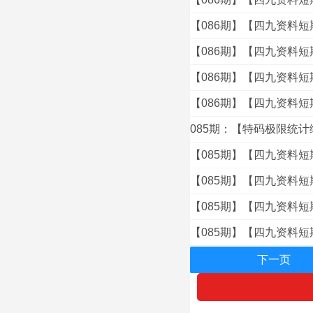
【086期】【四九资料短
【086期】【四九资料短
【086期】【四九资料短
【086期】【四九资料短
085期：【特码极限统
【085期】【四九资料短
【085期】【四九资料短
【085期】【四九资料短
【085期】【四九资料短
下一页