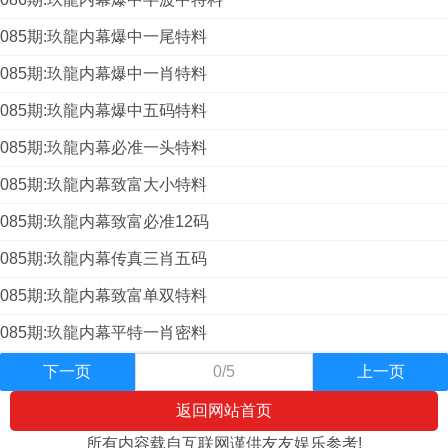
085期:玖龍内幕爆中一尾特料
085期:玖龍内幕爆中一肖特料
085期:玖龍内幕爆中五码特料
085期:玖龍内幕必准一头特料
085期:玖龍内幕致富大小特料
085期:玖龍内幕致富必准12码
085期:玖龍内幕传真三肖五码
085期:玖龍内幕致富单双特料
085期:玖龍内幕平特一肖密料
下一页
0/5
上一页
返回网站首页
所有内容载自互联网谨供友友娱乐参考!