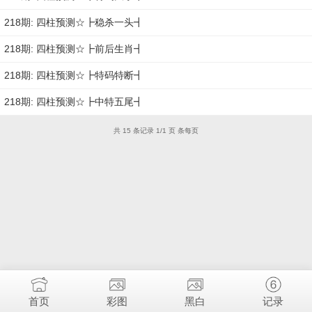
218期: 四柱预测☆┣稳杀一头┫
218期: 四柱预测☆┣前后生肖┫
218期: 四柱预测☆┣特码特断┫
218期: 四柱预测☆┣中特五尾┫
共 15 条记录 1/1 页 条每页
首页
彩图
黑白
记录