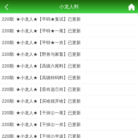
小龙人料
220期: ★小龙人★【平码★复试】已更新
220期: ★小龙人★【平特★一尾】已更新
220期: ★小龙人★【平特★一肖】已更新
220期: ★小龙人★【野兽与家畜】已更新
220期: ★小龙人★【高级六尾料】已更新
220期: ★小龙人★【高级特码料】已更新
220期: ★小龙人★【⑥肖选①肖】已更新
220期: ★小龙人★【买啥就开啥】已更新
220期: ★小龙人★【干掉㊣一尾】已更新
220期: ★小龙人★【干掉㊣一肖】已更新
220期: ★小龙人★【干掉㊣半波】已更新