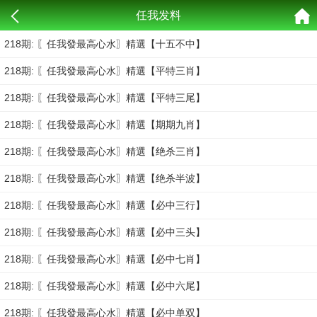
任我发料
218期: 〖任我發最高心水〗精選【十五不中】
218期: 〖任我發最高心水〗精選【平特三肖】
218期: 〖任我發最高心水〗精選【平特三尾】
218期: 〖任我發最高心水〗精選【期期九肖】
218期: 〖任我發最高心水〗精選【绝杀三肖】
218期: 〖任我發最高心水〗精選【绝杀半波】
218期: 〖任我發最高心水〗精選【必中三行】
218期: 〖任我發最高心水〗精選【必中三头】
218期: 〖任我發最高心水〗精選【必中七肖】
218期: 〖任我發最高心水〗精選【必中六尾】
218期: 〖任我發最高心水〗精選【必中单双】